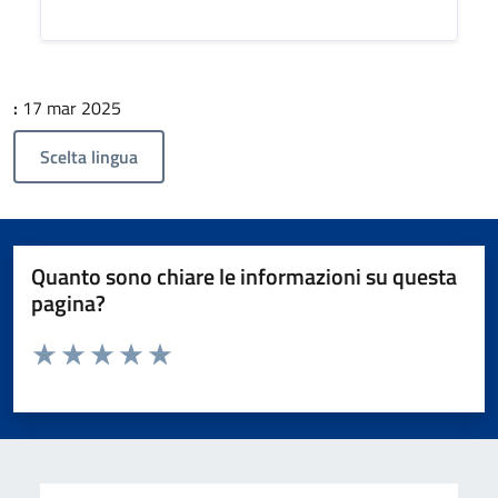
:
17 mar 2025
Scelta lingua
Quanto sono chiare le informazioni su questa
pagina?
Valuta da 1 a 5 stelle la pagina
Valuta 1 stelle su 5
Valuta 2 stelle su 5
Valuta 3 stelle su 5
Valuta 4 stelle su 5
Valuta 5 stelle su 5