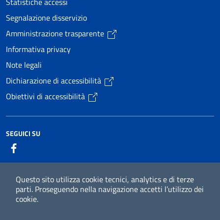
Statistiche accessi
Segnalazione disservizio
Amministrazione trasparente
Informativa privacy
Note legali
Dichiarazione di accessibilità
Obiettivi di accessibilità
SEGUICI SU
facebook
Questo sito utilizza cookie tecnici, analytics e di terze
parti.
Proseguendo nella navigazione accetti l’utilizzo dei
Il progetto
Whistleblowing
Mappa del
cookie.
sito
Piano di miglioramento del sito
Intranet