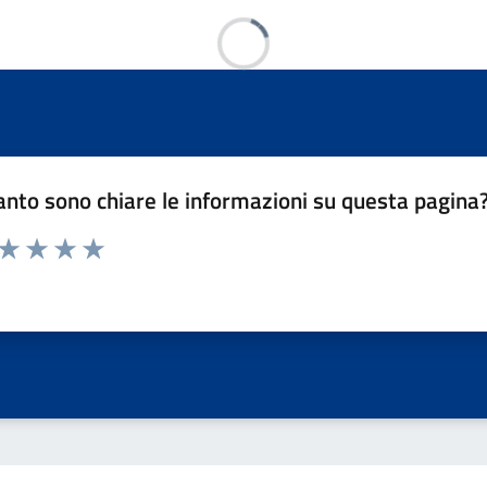
Caricamento...
nto sono chiare le informazioni su questa pagina
 da 1 a 5 stelle la pagina
Valuta 1 stelle su 5
Valuta 2 stelle su 5
Valuta 3 stelle su 5
Valuta 4 stelle su 5
Valuta 5 stelle su 5