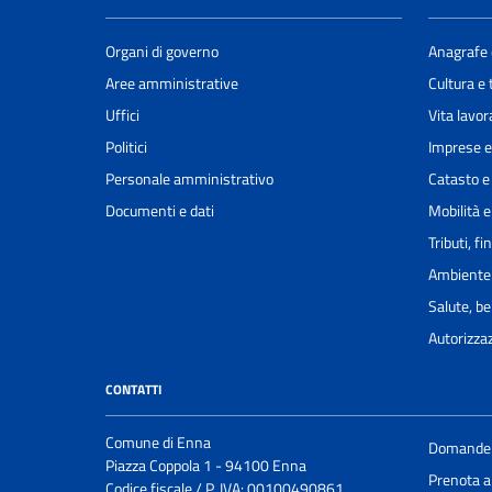
Organi di governo
Anagrafe e
Aree amministrative
Cultura e
Uffici
Vita lavor
Politici
Imprese 
Personale amministrativo
Catasto e
Documenti e dati
Mobilità e
Tributi, f
Ambiente
Salute, b
Autorizzaz
CONTATTI
Comune di Enna
Domande 
Piazza Coppola 1 - 94100 Enna
Prenota 
Codice fiscale / P. IVA: 00100490861